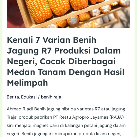
Dalam
Negeri,
Cocok
Diberbagai
Kenali 7 Varian Benih
Medan
Jagung R7 Produksi Dalam
Tanam
Dengan
Negeri, Cocok Diberbagai
Hasil
Medan Tanam Dengan Hasil
Melimpah
Melimpah
Berita
,
Edukasi
/
benih raja
Ahmad Riadi Benih jagung hibrida varietas R7 atau jagung
‘Raja’ produk pabrikan PT Restu Agropro Jayamas (RAJA)
kini menjadi magnet baru di kalangan petani jagung dalam
negeri. Benih jagung ini merupakan produk dalam negeri,