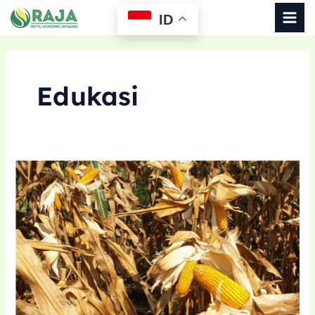
MAI
ID
MEN
Edukasi
5
Keunggulan
Jagung
Hibrida
yang
Petani
Harus
Mengerti