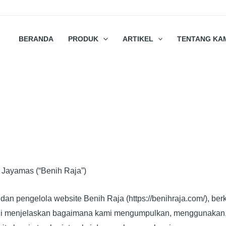
BERANDA
PRODUK
ARTIKEL
TENTANG KA
o Jayamas (“Benih Raja”)
dan pengelola website Benih Raja (https://benihraja.com/), ber
ini menjelaskan bagaimana kami mengumpulkan, menggunakan, d