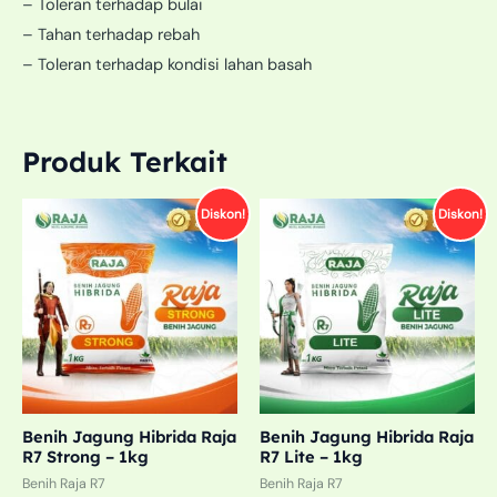
– Toleran terhadap bulai
– Tahan terhadap rebah
– Toleran terhadap kondisi lahan basah
Produk Terkait
Harga
Harga
Harga
Harga
Diskon!
Diskon!
aslinya
saat
aslinya
saat
adalah:
ini
adalah:
ini
Rp110.000.
adalah:
Rp110.000.
adalah:
Rp100.000.
Rp75.000.
Benih Jagung Hibrida Raja
Benih Jagung Hibrida Raja
R7 Strong – 1kg
R7 Lite – 1kg
Benih Raja R7
Benih Raja R7