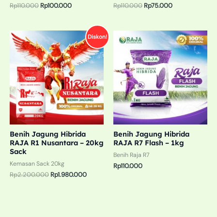
Rp
110.000
Rp
100.000
Rp
110.000
Rp
75.000
Harga
Harga
Diskon!
aslinya
saat
adalah:
ini
Rp2.200.000.
adalah:
Rp1.980.000.
Benih Jagung Hibrida
Benih Jagung Hibrida
RAJA R1 Nusantara – 20kg
RAJA R7 Flash – 1kg
Sack
Benih Raja R7
Kemasan Sack 20kg
Rp
110.000
Rp
2.200.000
Rp
1.980.000